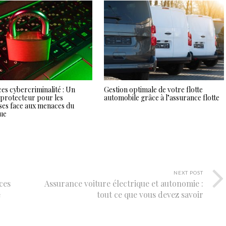
es cybercriminalité : Un
Gestion optimale de votre flotte
 protecteur pour les
automobile grâce à l’assurance flotte
ses face aux menaces du
ue
NEXT POST
ces
Assurance voiture électrique et autonomie :
e
tout ce que vous devez savoir