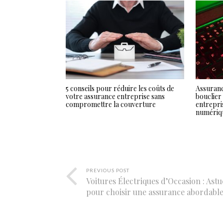
5 conseils pour réduire les coûts de
Assuranc
votre assurance entreprise sans
bouclier
compromettre la couverture
entrepri
numériq
PREVIOUS POST
Voitures Électriques d’Occasion : Astu
pour choisir une assurance abordabl