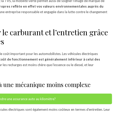
t la TVS, la mobilité verte permet aussi de soigner l’image de marque de
propres reflète en effet vos valeurs environnementales auprès du
s une entreprise responsable et engagée dans la lutte contre le changement
le carburant et l’entretien grâce
es
e coût important pour les automobilistes. Les véhicules électriques
coût de fonctionnement est généralement inférieur à celui des
 pour les recharges est moins chère que l’essence ou le diesel, et leur
e à une mécanique moins complexe
endre une assurance auto au kilomètre?
hicules électriques sont également moins coûteux en termes d’entretien. Leur