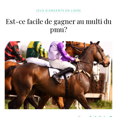
JEUX D'ARGENTS EN LIGNE
Est-ce facile de gagner au multi du
pmu?