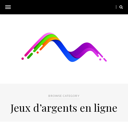
BROWSE CATEGORY
Jeux d’argents en ligne