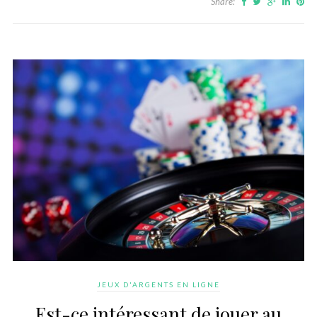
Share:
JEUX D'ARGENTS EN LIGNE
Est-ce intéressant de jouer au